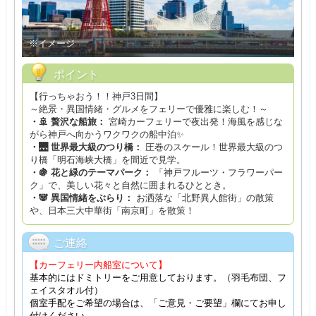
※イメージ
ポイント
【行っちゃおう！！神戸3日間】
～絶景・異国情緒・グルメをフェリーで優雅に楽しむ！～
・🚢 贅沢な船旅：
宮崎カーフェリーで夜出発！海風を感じな
がら神戸へ向かうワクワクの船中泊✨
・🌉 世界最大級のつり橋：
圧巻のスケール！世界最大級のつ
り橋「明石海峡大橋」を間近で見学。
・🍇 花と緑のテーマパーク：
「神戸フルーツ・フラワーパー
ク」で、美しい花々と自然に囲まれるひととき。
・🐼 異国情緒をぶらり：
お洒落な「北野異人館街」の散策
や、日本三大中華街「南京町」を散策！
ご連絡
【カーフェリー内船室について】
基本的にはドミトリーをご用意しております。（羽毛布団、フ
ェイスタオル付）
個室手配をご希望の場合は、「ご意見・ご要望」欄にてお申し
付けください。