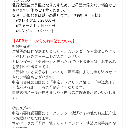
催行決定後の手配となりますため、ご希望の添えない場合がご
ざいます。予めご了承ください。
なお、追加代金は以下の通りです。（往復/お一人様）
●プレミアム：25,000円
●ファースト：16,000円
●シングル ：9,000円
【WEBサイトからのお申込について】
①お申込み
ご希望の日程が決まりましたら、カレンダーから出発日をクリ
ックし申込みフォームをご入力ください。
カレンダーに「受付中」と表示されている出発日は、お申込み
を受付中の出発日です。
「受付中」と表示されていても、満室等によりお申し込みがで
きない場合もございます。
申込内容確認画面にて「申込」をクリック後に、「申込完了」
と表示されましたらご予約完了となります。
自動返信メールが届きましたら内容のご確認をお願いいたしま
す。
②お支払い
申込内容確認画面にて、クレジット決済かその他のお支払方法
をお選びいただけます。
マイページの「予約一覧」からもクレジット決済のお手続きが