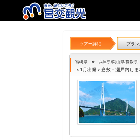
ツアー詳細
プラン
宮崎県
兵庫県/岡山県/愛媛県
＜1月出発＞倉敷・瀬戸内しまな