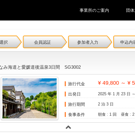
事業所のご案内
団体
選択
会員認証
参加者入力
申込内
み海道と愛媛道後温泉3日間 SG3002
¥ 49,800 ～ ¥ 
旅行代金
出発日
2025 年 1 月 23 日 ～
旅行期間
2 泊 3 日
食事条件
朝食 : 1 回
昼食 : 2