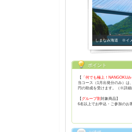
しまなみ海道 ※イ
ポイント
【
「何でも極上！NANGOKU
当コース（1月出発分のみ）は、
円の助成を受けます。（※詳細
【
グループ割
対象商品】
6名以上でお申込・ご参加のお客