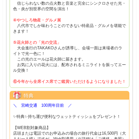
信じられない数の点火数と音楽と完全にシンクロさせた光・
色・炎が別世界の空間を演出！
④やつしろ物産・グルメ展
八代市でしか味わうことのできない特産品・グルメを堪能で
きます！
⑤花火師との「光の交流」
大会進行のTAKAKOさんが誘導し、会場一面は来場者のラ
イトで光一色に！
この光のエールは花火師に届きます。
お気に入りの花火には、配布されるミニライトを振ってエー
ル交換！
⑥今年から全席イス席でご鑑賞いただけるようになりました！
特典
＼ 宮崎交通 100周年目前 ／
✨特典✨持ち運び便利なウェットティッシュをプレゼント！
【WEB割対象商品】
店頭または電話でのお申込みの場合の旅行代金は16,500円（大
人お一人様）ですが、Web割適用（※詳細は「ご連絡」参照）