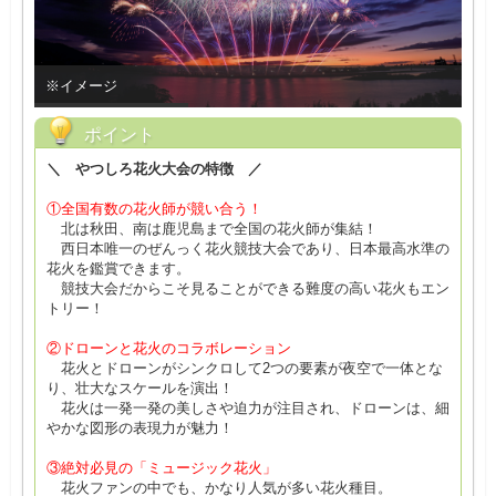
※イメージ
ポイント
＼ やつしろ花火大会の特徴 ／
①全国有数の花火師が競い合う！
北は秋田、南は鹿児島まで全国の花火師が集結！
西日本唯一のぜんっく花火競技大会であり、日本最高水準の
花火を鑑賞できます。
競技大会だからこそ見ることができる難度の高い花火もエン
トリー！
②ドローンと花火のコラボレーション
花火とドローンがシンクロして2つの要素が夜空で一体とな
り、壮大なスケールを演出！
花火は一発一発の美しさや迫力が注目され、ドローンは、細
やかな図形の表現力が魅力！
③絶対必見の「ミュージック花火」
花火ファンの中でも、かなり人気が多い花火種目。