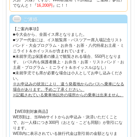
でなんと！『
16,200円
』に！！
ご連絡
【ご案内事項】
■今大会から、全面イス席となりました。
■ツアー代金には、イス観覧席・バスツアー席入場記念リスト
バンド・大会プログラム・お弁当・お茶・八代特産お土産・ミ
ニライト＆ホイッスルが含まれています。
■未就学児は保護者の膝上で観覧される場合、550円となりま
す。（バス内も保護者膝上・お弁当・お茶・リストバンド・お
土産・プログラム・ミニライト＆ホイッスルはなし）
■未就学児でも席が必要な場合は小人としてお申し込みくださ
い。
※お申込みの状況により、違う発着地からのバスへ乗車になる
場合があります。予めご了承ください。
※記載されている乗車地以外の場所からの乗車は出来ません。
【WEB割対象商品】
WEB割は、当Webサイトからお申込み・決済いただくこと
で、お一人様につき300円（おとな・こども同額）が割引にな
ります。
WEB内に表示されている旅行代金は割引前の金額となりま