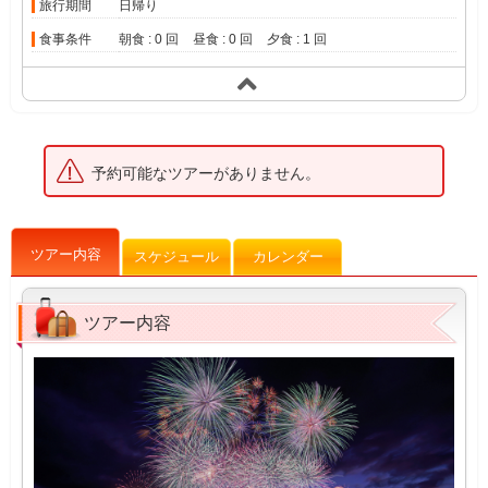
旅行期間
日帰り
食事条件
朝食 : 0 回
昼食 : 0 回
夕食 : 1 回
予約可能なツアーがありません。
ツアー内容
スケジュール
カレンダー
ツアー内容