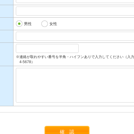
男性
女性
※連絡が取れやすい番号を半角・ハイフンありで入力してください（入力例：090-
4-5678）
確 認