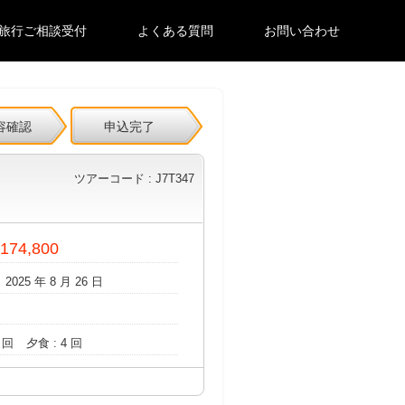
旅行ご相談受付
よくある質問
お問い合わせ
容確認
申込完了
ツアーコード : J7T347
 174,800
 2025 年 8 月 26 日
 回
夕食 : 4 回