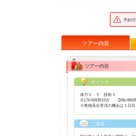
予約可
ツアー内容
ツアー内容
ポイント
体力２．５ 技術３
②17k/6時間10分 ③8k/4
※奥穂高岳登頂の機会は３日目
ご連絡