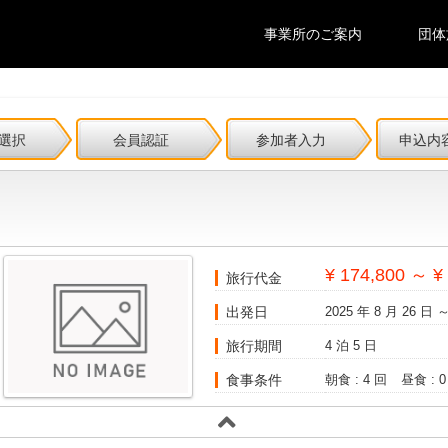
事業所のご案内
団体
選択
会員認証
参加者入力
申込内
¥ 174,800 ～ ¥
旅行代金
出発日
2025 年 8 月 26 日 ～
旅行期間
4 泊 5 日
食事条件
朝食 : 4 回
昼食 : 0