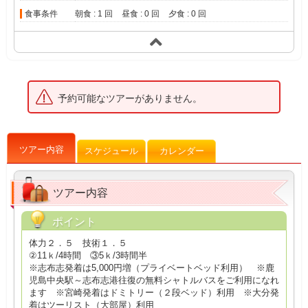
食事条件
朝食 : 1 回
昼食 : 0 回
夕食 : 0 回
予約可能なツアーがありません。
ツアー内容
スケジュール
カレンダー
ツアー内容
ポイント
体力２．５ 技術１．５
②11ｋ/4時間 ③5ｋ/3時間半
※志布志発着は5,000円増（プライベートベッド利用） ※鹿
児島中央駅～志布志港往復の無料シャトルバスをご利用になれ
ます ※宮崎発着はドミトリー（２段ベッド）利用 ※大分発
着はツーリスト（大部屋）利用