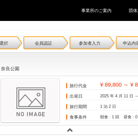
事業所のご案内
団体
選択
会員認証
参加者入力
申込内
と奈良公園
¥ 89,800 ～ ¥ 
旅行代金
出発日
2025 年 4 月 11 日 ～
旅行期間
1 泊 2 日
食事条件
朝食 : 1 回
昼食 : 0