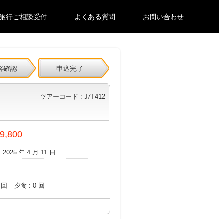
旅行ご相談受付
よくある質問
お問い合わせ
容確認
申込完了
ツアーコード : J7T412
89,800
 2025 年 4 月 11 日
 回
夕食 : 0 回