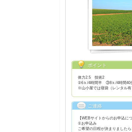
ポイント
体力2.5 技術2
②6ｋ/4時間半 ③8ｋ/4時間40
※山小屋では寝袋（レンタル有
ご連絡
【WEBサイトからのお申込に
①お申込み
ご希望の日程が決まりましたら