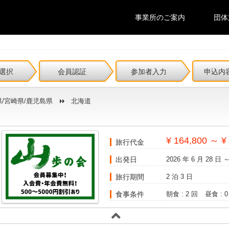
事業所のご案内
団体
選択
会員認証
参加者入力
申込内
県/宮崎県/鹿児島県
北海道
¥ 164,800 ～ ¥
旅行代金
出発日
2026 年 6 月 28 日 ～
旅行期間
2 泊 3 日
食事条件
朝食 : 2 回
昼食 : 0