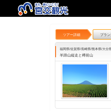
ツアー詳細
プラン
福岡県/佐賀県/長崎県/熊本県/大分
羊蹄山縦走と樽前山