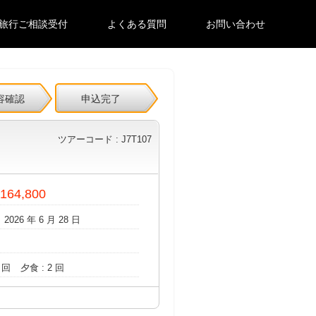
旅行ご相談受付
よくある質問
お問い合わせ
容確認
申込完了
ツアーコード : J7T107
 164,800
 2026 年 6 月 28 日
 回
夕食 : 2 回