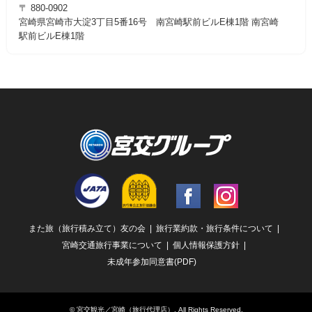
〒 880-0902
宮崎県宮崎市大淀3丁目5番16号 南宮崎駅前ビルE棟1階 南宮崎
駅前ビルE棟1階
Facebook
Instagram
また旅（旅行積み立て）友の会
旅行業約款・旅行条件について
宮崎交通旅行事業について
個人情報保護方針
未成年参加同意書(PDF)
©
宮交観光／宮崎（旅行代理店）
. All Rights Reserved.