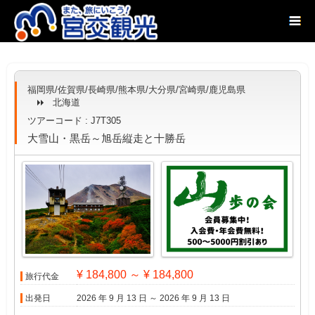
福岡県/佐賀県/長崎県/熊本県/大分県/宮崎県/鹿児島県
北海道
ツアーコード : J7T305
大雪山・黒岳～旭岳縦走と十勝岳
¥ 184,800 ～ ¥ 184,800
旅行代金
出発日
2026 年 9 月 13 日 ～ 2026 年 9 月 13 日