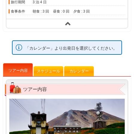
旅行期間
3 泊 4 日
食事条件
朝食 : 3 回
昼食 : 0 回
夕食 : 3 回
「カレンダー」より出発日を選択してください。
ツアー内容
スケジュール
カレンダー
ツアー内容