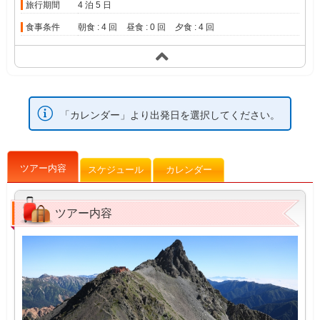
旅行期間
4 泊 5 日
食事条件
朝食 : 4 回
昼食 : 0 回
夕食 : 4 回
「カレンダー」より出発日を選択してください。
ツアー内容
スケジュール
カレンダー
ツアー内容