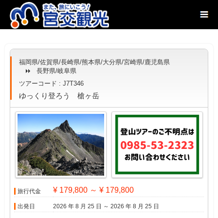
福岡県/佐賀県/長崎県/熊本県/大分県/宮崎県/鹿児島県
長野県/岐阜県
ツアーコード : J7T346
ゆっくり登ろう 槍ヶ岳
¥ 179,800 ～ ¥ 179,800
旅行代金
出発日
2026 年 8 月 25 日 ～ 2026 年 8 月 25 日