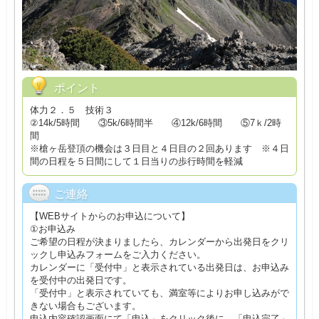
ポイント
体力２．５ 技術３
②14k/5時間 ③5k/6時間半 ④12k/6時間 ⑤7ｋ/2時
間
※槍ヶ岳登頂の機会は３日目と４日目の２回あります ※４日
間の日程を５日間にして１日当りの歩行時間を軽減
ご連絡
【WEBサイトからのお申込について】
①お申込み
ご希望の日程が決まりましたら、カレンダーから出発日をクリ
ックし申込みフォームをご入力ください。
カレンダーに「受付中」と表示されている出発日は、お申込み
を受付中の出発日です。
「受付中」と表示されていても、満室等によりお申し込みがで
きない場合もございます。
申込内容確認画面にて「申込」をクリック後に、「申込完了」