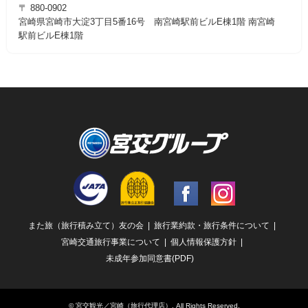
〒 880-0902
宮崎県宮崎市大淀3丁目5番16号 南宮崎駅前ビルE棟1階 南宮崎
駅前ビルE棟1階
Facebook
Instagram
また旅（旅行積み立て）友の会
旅行業約款・旅行条件について
宮崎交通旅行事業について
個人情報保護方針
未成年参加同意書(PDF)
©
宮交観光／宮崎（旅行代理店）
. All Rights Reserved.