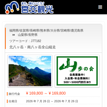
福岡県/佐賀県/長崎県/熊本県/大分県/宮崎県/鹿児島県
山梨県/長野県
ツアーコード : J7T182
北八ヶ岳・南八ヶ岳全山縦走
¥ 169,800 ～ ¥ 169,800
旅行代金
出発日
2026 年 7 月 26 日 ～ 2026 年 7 月 26 日