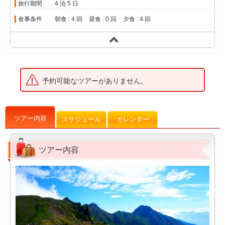
旅行期間
4 泊 5 日
食事条件
朝食 : 4 回
昼食 : 0 回
夕食 : 4 回
予約可能なツアーがありません。
ツアー内容
スケジュール
カレンダー
ツアー内容