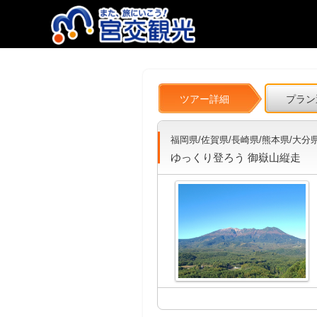
ツアー詳細
プラン
福岡県/佐賀県/長崎県/熊本県/大分
ゆっくり登ろう 御嶽山縦走