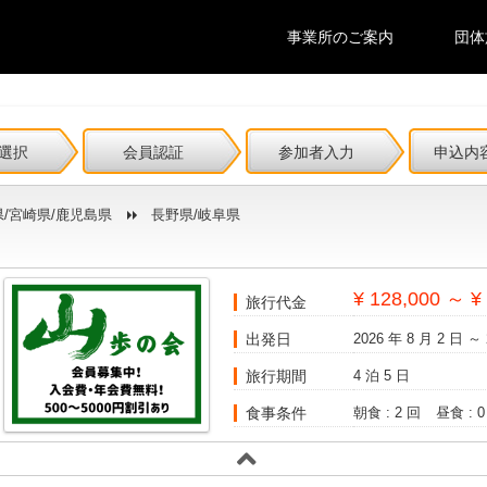
事業所のご案内
団体
選択
会員認証
参加者入力
申込内
県/宮崎県/鹿児島県
長野県/岐阜県
¥ 128,000 ～ ¥
旅行代金
出発日
2026 年 8 月 2 日 ～ 
旅行期間
4 泊 5 日
食事条件
朝食 : 2 回
昼食 : 0