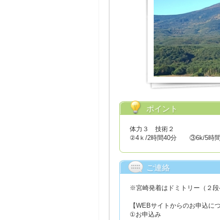
ポイント
体力３ 技術２
②4ｋ/2時間40分 ③6k/5時間
ご連絡
※宮崎発着はドミトリー（２段
【WEBサイトからのお申込に
①お申込み