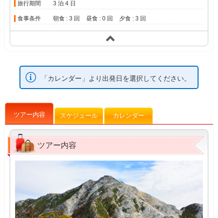
旅行期間
3 泊 4 日
食事条件
朝食 : 3 回
昼食 : 0 回
夕食 : 3 回
「カレンダー」より出発日を選択してください。
ツアー内容
スケジュール
カレンダー
ツアー内容