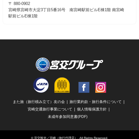
〒 880-0902
宮崎県宮崎市大淀3丁目5番16号 南宮崎駅前ビルE棟1階 南宮崎
駅前ビルE棟1階
Facebook
Instagram
また旅（旅行積み立て）友の会
旅行業約款・旅行条件について
宮崎交通旅行事業について
個人情報保護方針
未成年参加同意書(PDF)
©
宮交観光／宮崎（旅行代理店）
. All Rights Reserved.